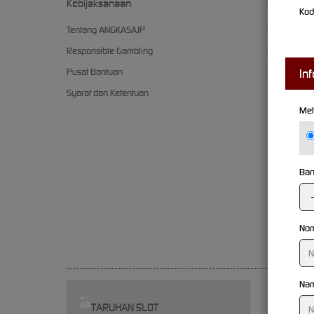
Kebijaksanaan
Platform
Kod
Tentang ANGKASAJP
Promosi
Responsible Gambling
Loyalty
In
Pusat Bantuan
Referral
Syarat dan Ketentuan
Met
Ban
Nom
Nam
TARUHAN SLOT
TAR