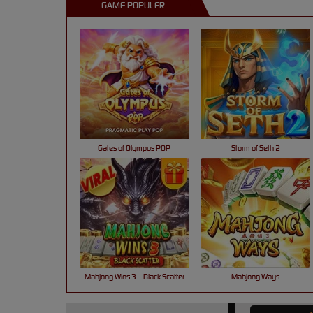
GAME POPULER
Gates of Olympus POP
Storm of Seth 2
Mahjong Wins 3 – Black Scatter
Mahjong Ways