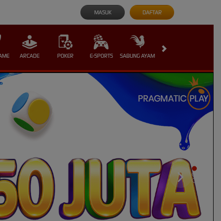
MASUK
DAFTAR
GAME
ARCADE
POKER
E-SPORTS
SABUNG AYAM
PROMOSI