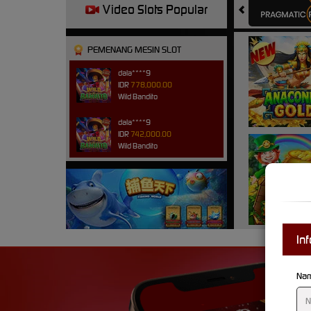
Video Slots Popular
PEMENANG MESIN SLOT
dala****9
IDR
778,000.00
Wild Bandito
dala****9
IDR
742,000.00
Wild Bandito
sam****l
IDR
664,300.00
Sweet Bonanza Super Scatter
ho****9
IDR
652,800.00
Inf
Wild Bandito
sl****2
Na
IDR
578,550.00
Lucky Neko