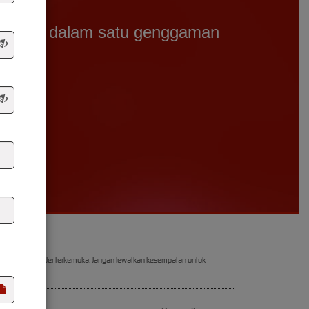
APP
rmainan dalam satu genggaman
SAJP
stalasi
baik dari provider terkemuka. Jangan lewatkan kesempatan untuk