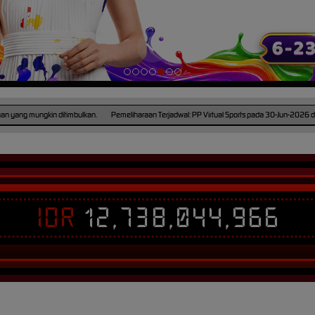
ungkin ditimbulkan.
Pemeliharaan Terjadwal: PP Virtual Sports pada 30-Jun-2026 dari 14.59
IDR
12,738,044,966