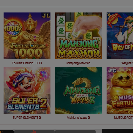
Fortune Garuda 1000
Mahjong MaxWin
Way of N
SUPER ELEMENTS 2
Mahjong Ways 2
MUSCLE FOR