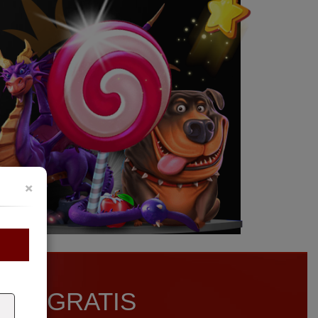
×
ASI GRATIS