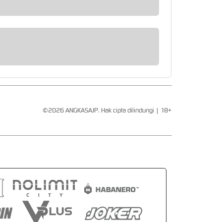
©2026 ANGKASAJP. Hak cipta dilindungi | 18+