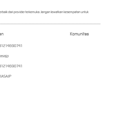
erbaik dari provider terkemuka. Jangan lewatkan kesempatan untuk
an
Komunitas
81214690741
asajp
81214690741
KASAJP