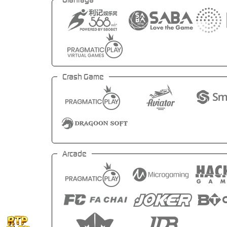
Crash Game
Arcade