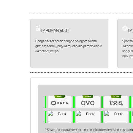
TARUHAN SLOT
TA
Penyedia slot online dengan beragam pilihan
Sportsb
game menarik yang memudahkan pemain untuk
menawar
mencapai jackpot
tinggi,
banyak 
* Selama bank maintenance dan bank offline deposit dan penarik