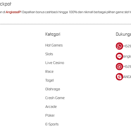
ackpot
n di
AngkasaJP
! Dapatkan bonus cashback hingga 100% dan nikmati berbagai pilihan game slot t
Kategori
Dukung
Hot Games
+62
Slots
angk
Live Casino
+62
Race
ANG
Togel
Olahraga
Crash Game
Arcade
Poker
E-Sports